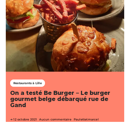
Restaurants à Lille
On a testé Be Burger – Le burger
gourmet belge débarqué rue de
Gand
12 octobre 2021
Aucun commentaire
Paulettetmarcel