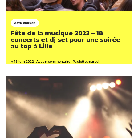
Actu chaude
Fête de la musique 2022 – 18
concerts et dj set pour une soirée
au top à Lille
15 juin 2022
Aucun commentaire
Paulettetmarcel