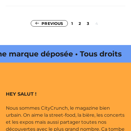
Pagination
PREVIOUS
1
2
3
4
des
publications
arque déposée • Tous droits
édité par Buena Onda Web •
arque déposée • Tous droits
HEY SALUT !
édité par Buena Onda Web •
Nous sommes CityCrunch, le magazine bien
urbain. On aime la street-food, la bière, les concerts
et les expos mais aussi partager toutes nos
découvertes avec le plus grand nombre. Ça tombe