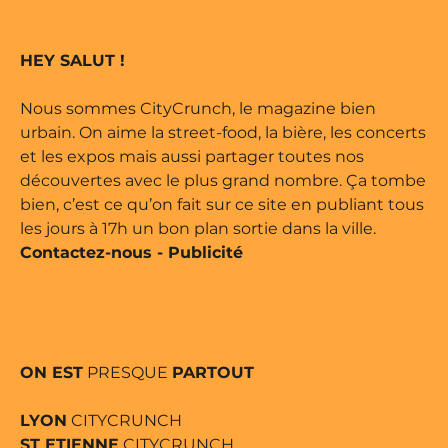
e marque déposée • Tous droits
HEY SALUT !
ne édité par Buena Onda Web •
Nous sommes CityCrunch, le magazine bien
urbain. On aime la street-food, la bière, les concerts
et les expos mais aussi partager toutes nos
découvertes avec le plus grand nombre. Ça tombe
bien, c’est ce qu’on fait sur ce site en publiant tous
les jours à 17h un bon plan sortie dans la ville.
Contactez-nous
-
Publicité
ON EST
PRESQUE
PARTOUT
LYON
CITYCRUNCH
ST ETIENNE
CITYCRUNCH