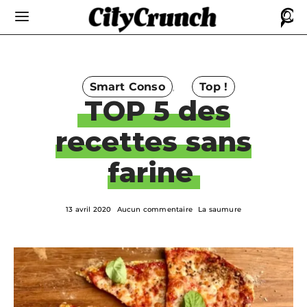
Smart Conso
Top !
TOP 5 des
recettes sans
farine
13 avril 2020
Aucun commentaire
La saumure