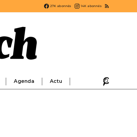
27K
abonnés
14K
abonnés
Agenda
Actu