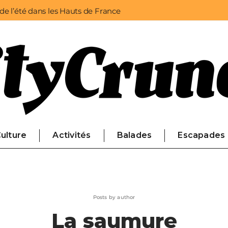
 de l’été dans les Hauts de France
ulture
Activités
Balades
Escapades
Posts by author
La saumure