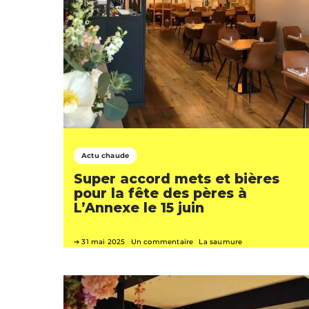
Actu chaude
Super accord mets et bières
pour la fête des pères à
L’Annexe le 15 juin
31 mai 2025
Un commentaire
La saumure