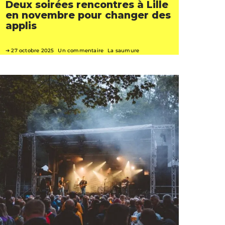
Deux soirées rencontres à Lille
en novembre pour changer des
applis
27 octobre 2025
Un commentaire
La saumure