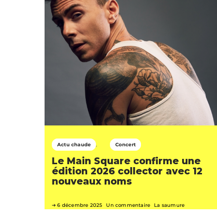
Actu chaude
Concert
Le Main Square confirme une
édition 2026 collector avec 12
nouveaux noms
6 décembre 2025
Un commentaire
La saumure