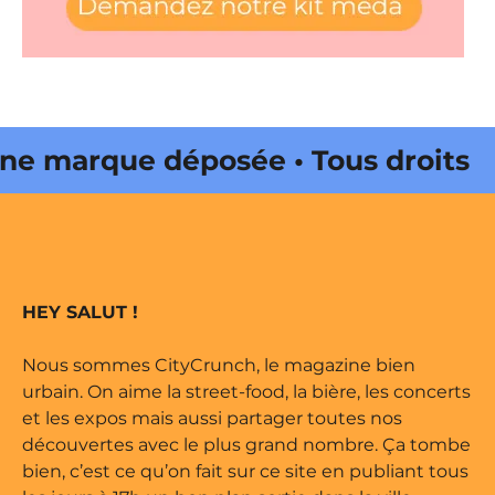
e marque déposée • Tous droits
ne édité par Buena Onda Web •
e marque déposée • Tous droits
HEY SALUT !
ne édité par Buena Onda Web •
Nous sommes CityCrunch, le magazine bien
urbain. On aime la street-food, la bière, les concerts
et les expos mais aussi partager toutes nos
découvertes avec le plus grand nombre. Ça tombe
bien, c’est ce qu’on fait sur ce site en publiant tous