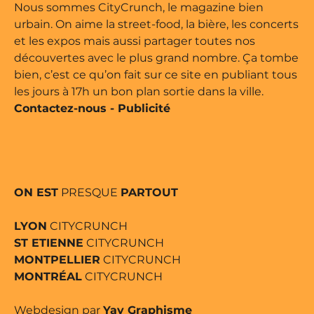
e édité par Buena Onda Web •
Nous sommes CityCrunch, le magazine bien
urbain. On aime la street-food, la bière, les concerts
et les expos mais aussi partager toutes nos
découvertes avec le plus grand nombre. Ça tombe
bien, c’est ce qu’on fait sur ce site en publiant tous
les jours à 17h un bon plan sortie dans la ville.
Contactez-nous
-
Publicité
ON EST
PRESQUE
PARTOUT
LYON
CITYCRUNCH
ST ETIENNE
CITYCRUNCH
MONTPELLIER
CITYCRUNCH
MONTRÉAL
CITYCRUNCH
Webdesign par
Yay Graphisme