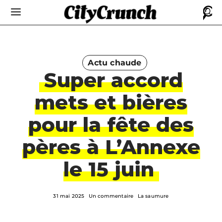
Actu chaude
Super accord
mets et bières
pour la fête des
pères à L’Annexe
le 15 juin
31 mai 2025
Un commentaire
La saumure