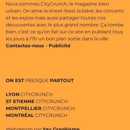
ne édité par Buena Onda Web •
Nous sommes CityCrunch, le magazine bien
urbain. On aime la street-food, la bière, les concerts
et les expos mais aussi partager toutes nos
découvertes avec le plus grand nombre. Ça tombe
bien, c’est ce qu’on fait sur ce site en publiant tous
les jours à 17h un bon plan sortie dans la ville.
Contactez-nous
-
Publicité
ON EST
PRESQUE
PARTOUT
LYON
CITYCRUNCH
ST ETIENNE
CITYCRUNCH
MONTPELLIER
CITYCRUNCH
MONTRÉAL
CITYCRUNCH
Webdesign par
Yay Graphisme