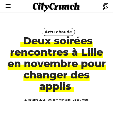
Actu chaude
Deux soirées
rencontres à Lille
en novembre pour
changer des
applis
27 octobre 2025
Un commentaire
La saumure