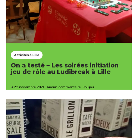
Activités à Lille
On a testé – Les soirées initiation
jeu de rôle au Ludibreak à Lille
22 novembre 2021
Aucun commentaire
Joujou