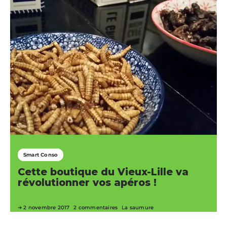
Smart Conso
Cette boutique du Vieux-Lille va
révolutionner vos apéros !
2 novembre 2017
2 commentaires
La saumure