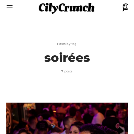
Posts by tag
soirées
7 posts