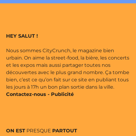
ne édité par Buena Onda Web •
e marque déposée • Tous droits
HEY SALUT !
ne édité par Buena Onda Web •
Nous sommes CityCrunch, le magazine bien
urbain. On aime la street-food, la bière, les concerts
et les expos mais aussi partager toutes nos
découvertes avec le plus grand nombre. Ça tombe
bien, c’est ce qu’on fait sur ce site en publiant tous
les jours à 17h un bon plan sortie dans la ville.
Contactez-nous
-
Publicité
ON EST
PRESQUE
PARTOUT