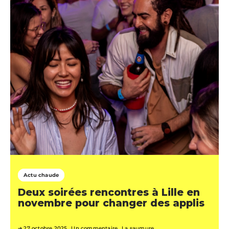
Actu chaude
Deux soirées rencontres à Lille en
novembre pour changer des applis
27 octobre 2025
Un commentaire
La saumure