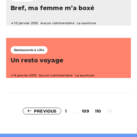
Bref, ma femme m’a boxé
10 janvier 2015
Aucun commentaire
La saumure
Restaurants à Lille
Un resto voyage
9 janvier 2015
Aucun commentaire
La saumure
Pagination
PREVIOUS
1
…
109
110
111
des
publications