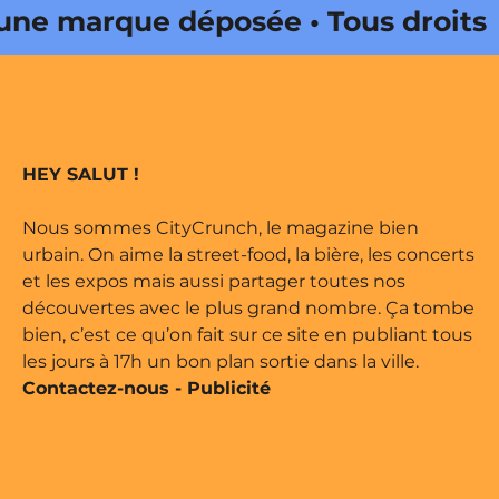
ne marque déposée • Tous droits
ine édité par Buena Onda Web •
ne marque déposée • Tous droits
HEY SALUT !
ine édité par Buena Onda Web •
Nous sommes CityCrunch, le magazine bien
urbain. On aime la street-food, la bière, les concerts
et les expos mais aussi partager toutes nos
découvertes avec le plus grand nombre. Ça tombe
bien, c’est ce qu’on fait sur ce site en publiant tous
les jours à 17h un bon plan sortie dans la ville.
Contactez-nous
-
Publicité