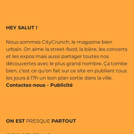
zine édité par Buena Onda Web •
une marque déposée • Tous droits
HEY SALUT !
zine édité par Buena Onda Web •
Nous sommes CityCrunch, le magazine bien
urbain. On aime la street-food, la bière, les concerts
et les expos mais aussi partager toutes nos
découvertes avec le plus grand nombre. Ça tombe
bien, c’est ce qu’on fait sur ce site en publiant tous
les jours à 17h un bon plan sortie dans la ville.
Contactez-nous
-
Publicité
ON EST
PRESQUE
PARTOUT