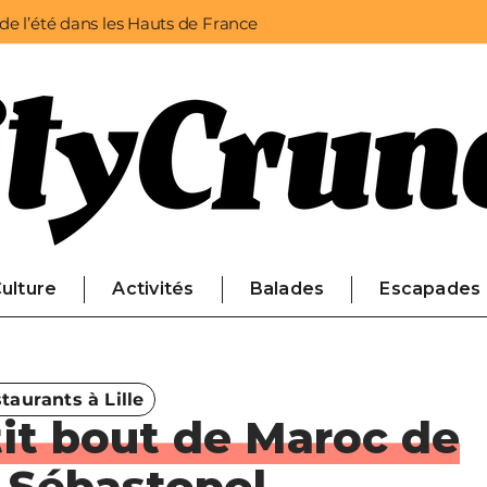
 de l’été dans les Hauts de France
ulture
Activités
Balades
Escapades
taurants à Lille
tit bout de Maroc de
e Sébastopol