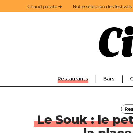
Chaud patate ➔
Notre sélection des festivals
Restaurants
Bars
C
Res
Le Souk : le pe
la plac