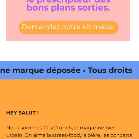
e marque déposée • Tous droits
ine édité par Buena Onda Web •
e marque déposée • Tous droits
HEY SALUT !
ine édité par Buena Onda Web •
Nous sommes CityCrunch, le magazine bien
urbain. On aime la street-food, la bière, les concerts