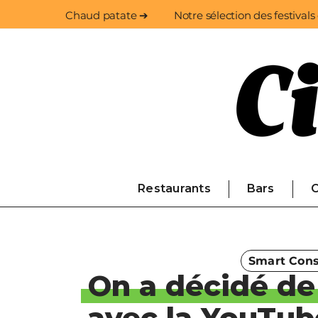
Chaud patate ➔
Notre sélection des festivals
Restaurants
Bars
C
Smart Con
On a décidé de 
avec la YouTu