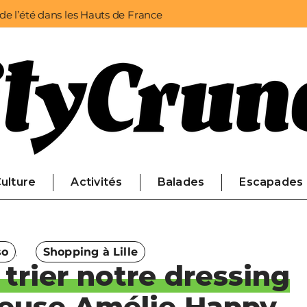
 de l’été dans les Hauts de France
ulture
Activités
Balades
Escapades
so
Shopping à Lille
trier notre dressing
beuse Amélie Happy