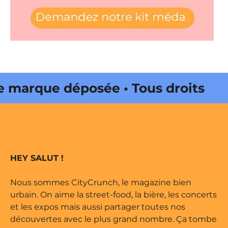
arque déposée • Tous droits
 édité par Buena Onda Web •
arque déposée • Tous droits
HEY SALUT !
 édité par Buena Onda Web •
Nous sommes CityCrunch, le magazine bien
urbain. On aime la street-food, la bière, les concerts
et les expos mais aussi partager toutes nos
découvertes avec le plus grand nombre. Ça tombe