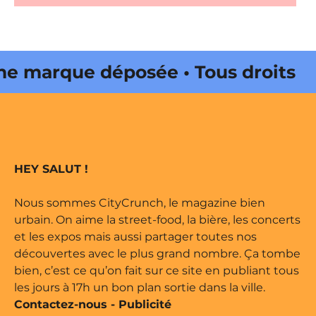
 marque déposée • Tous droits
e édité par Buena Onda Web •
 marque déposée • Tous droits
HEY SALUT !
e édité par Buena Onda Web •
Nous sommes CityCrunch, le magazine bien
urbain. On aime la street-food, la bière, les concerts
et les expos mais aussi partager toutes nos
découvertes avec le plus grand nombre. Ça tombe
bien, c’est ce qu’on fait sur ce site en publiant tous
les jours à 17h un bon plan sortie dans la ville.
Contactez-nous
-
Publicité