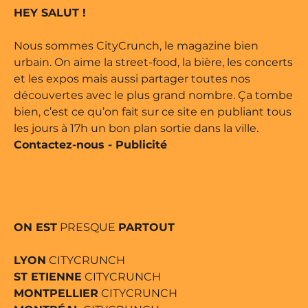
marque déposée • Tous droits
HEY SALUT !
 édité par Buena Onda Web •
Nous sommes CityCrunch, le magazine bien
urbain. On aime la street-food, la bière, les concerts
et les expos mais aussi partager toutes nos
découvertes avec le plus grand nombre. Ça tombe
bien, c’est ce qu’on fait sur ce site en publiant tous
les jours à 17h un bon plan sortie dans la ville.
Contactez-nous
-
Publicité
ON EST
PRESQUE
PARTOUT
LYON
CITYCRUNCH
ST ETIENNE
CITYCRUNCH
MONTPELLIER
CITYCRUNCH