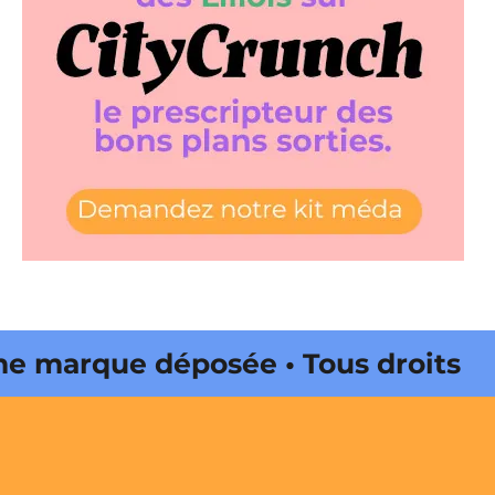
marque déposée • Tous droits
 édité par Buena Onda Web •