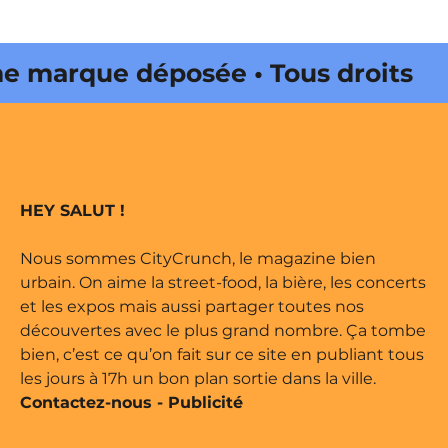
arque déposée • Tous droits
édité par Buena Onda Web •
arque déposée • Tous droits
HEY SALUT !
édité par Buena Onda Web •
Nous sommes CityCrunch, le magazine bien
urbain. On aime la street-food, la bière, les concerts
et les expos mais aussi partager toutes nos
découvertes avec le plus grand nombre. Ça tombe
bien, c’est ce qu’on fait sur ce site en publiant tous
les jours à 17h un bon plan sortie dans la ville.
Contactez-nous
-
Publicité