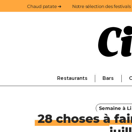
Chaud patate ➔
Notre sélection des festivals
Restaurants
Bars
C
Semaine à Li
28 choses à fai
jui