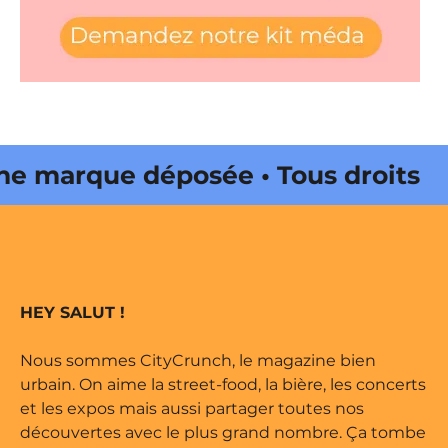
 marque déposée • Tous droits
e édité par Buena Onda Web •
 marque déposée • Tous droits
HEY SALUT !
e édité par Buena Onda Web •
Nous sommes CityCrunch, le magazine bien
urbain. On aime la street-food, la bière, les concerts
et les expos mais aussi partager toutes nos
découvertes avec le plus grand nombre. Ça tombe