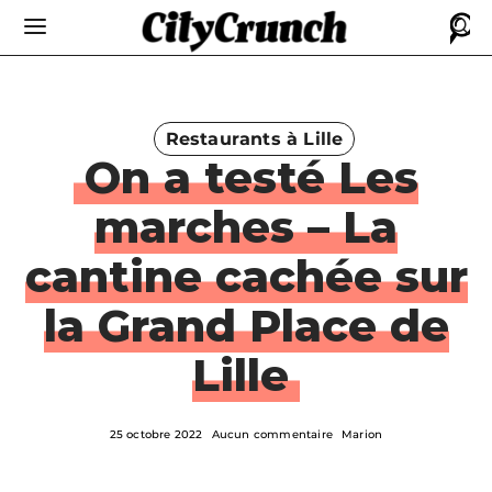
Restaurants à Lille
On a testé Les
marches – La
cantine cachée sur
la Grand Place de
Lille
25 octobre 2022
Aucun commentaire
Marion