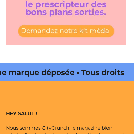
marque déposée • Tous droits
 édité par Buena Onda Web •
marque déposée • Tous droits
HEY SALUT !
 édité par Buena Onda Web •
Nous sommes CityCrunch, le magazine bien