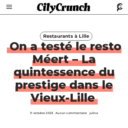
Restaurants à Lille
On a testé le resto
Méert – La
quintessence du
prestige dans le
Vieux-Lille
11 octobre 2023
Aucun commentaire
juline