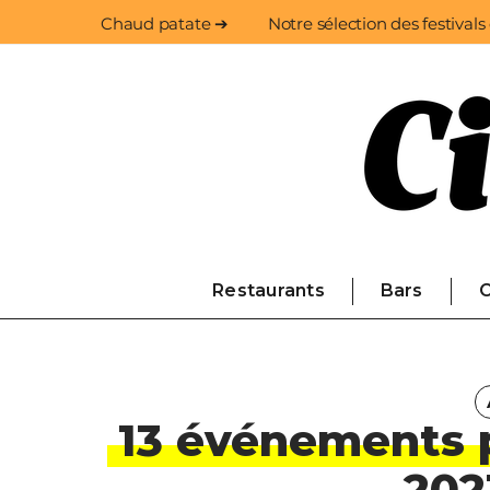
Chaud patate ➔
Notre sélection des festivals
Restaurants
Bars
C
13 événements 
2023