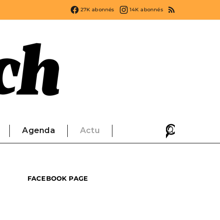
27K
abonnés
14K
abonnés
Agenda
Actu
FACEBOOK PAGE