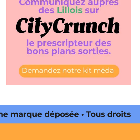
 marque déposée • Tous droits
e édité par Buena Onda Web •