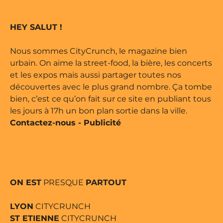
 marque déposée • Tous droits
HEY SALUT !
e édité par Buena Onda Web •
Nous sommes CityCrunch, le magazine bien
urbain. On aime la street-food, la bière, les concerts
et les expos mais aussi partager toutes nos
découvertes avec le plus grand nombre. Ça tombe
bien, c’est ce qu’on fait sur ce site en publiant tous
les jours à 17h un bon plan sortie dans la ville.
Contactez-nous
-
Publicité
ON EST
PRESQUE
PARTOUT
LYON
CITYCRUNCH
ST ETIENNE
CITYCRUNCH