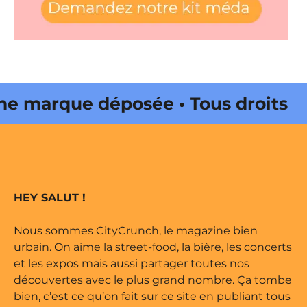
 marque déposée • Tous droits
e édité par Buena Onda Web •
 marque déposée • Tous droits
HEY SALUT !
e édité par Buena Onda Web •
Nous sommes CityCrunch, le magazine bien
urbain. On aime la street-food, la bière, les concerts
et les expos mais aussi partager toutes nos
découvertes avec le plus grand nombre. Ça tombe
bien, c’est ce qu’on fait sur ce site en publiant tous