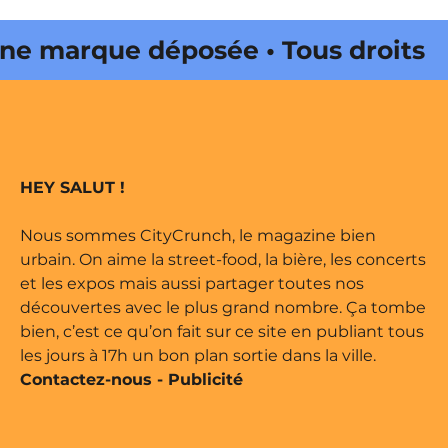
 marque déposée • Tous droits
ne édité par Buena Onda Web •
 marque déposée • Tous droits
HEY SALUT !
ne édité par Buena Onda Web •
Nous sommes CityCrunch, le magazine bien
urbain. On aime la street-food, la bière, les concerts
et les expos mais aussi partager toutes nos
découvertes avec le plus grand nombre. Ça tombe
bien, c’est ce qu’on fait sur ce site en publiant tous
les jours à 17h un bon plan sortie dans la ville.
Contactez-nous
-
Publicité