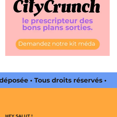
osée • Tous droits réservés •
a Web • CityCrunch est une
réservés • Magazine édité par
HEY SALUT !