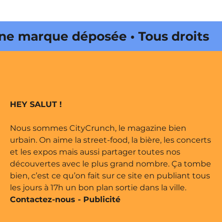
 marque déposée • Tous droits
ne édité par Buena Onda Web •
 marque déposée • Tous droits
HEY SALUT !
ne édité par Buena Onda Web •
Nous sommes CityCrunch, le magazine bien
urbain. On aime la street-food, la bière, les concerts
et les expos mais aussi partager toutes nos
découvertes avec le plus grand nombre. Ça tombe
bien, c’est ce qu’on fait sur ce site en publiant tous
les jours à 17h un bon plan sortie dans la ville.
Contactez-nous
-
Publicité