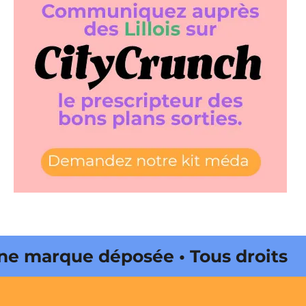
 marque déposée • Tous droits
ne édité par Buena Onda Web •