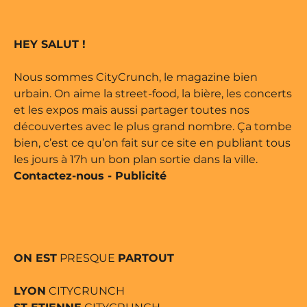
 marque déposée • Tous droits
HEY SALUT !
ne édité par Buena Onda Web •
Nous sommes CityCrunch, le magazine bien
urbain. On aime la street-food, la bière, les concerts
et les expos mais aussi partager toutes nos
découvertes avec le plus grand nombre. Ça tombe
bien, c’est ce qu’on fait sur ce site en publiant tous
les jours à 17h un bon plan sortie dans la ville.
Contactez-nous
-
Publicité
ON EST
PRESQUE
PARTOUT
LYON
CITYCRUNCH