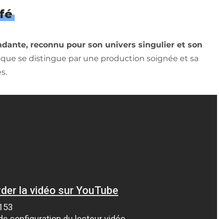
fé
ndante, reconnu pour son univers singulier et son
que se distingue par une production soignée et sa
s.