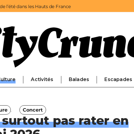
 de l’été dans les Hauts de France
ulture
Activités
Balades
Escapades
ure
Concert
 surtout pas rater en
i 2026