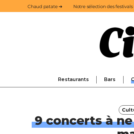
Chaud patate ➔
Notre sélection des festivals
Restaurants
Bars
C
Cult
9 concerts à ne
ma