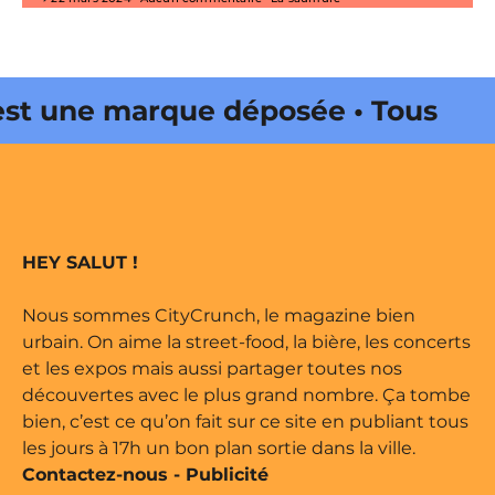
t une marque déposée • Tous
s • Magazine édité par Buena
tyCrunch est une marque
HEY SALUT !
 droits réservés • Magazine édité
Nous sommes CityCrunch, le magazine bien
urbain. On aime la street-food, la bière, les concerts
et les expos mais aussi partager toutes nos
da Web •
découvertes avec le plus grand nombre. Ça tombe
bien, c’est ce qu’on fait sur ce site en publiant tous
les jours à 17h un bon plan sortie dans la ville.
Contactez-nous
-
Publicité