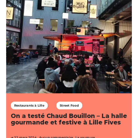
Restaurants à Lille
Street Food
On a testé Chaud Bouillon – La halle
gourmande et festive à Lille Fives
22 mars 2024
Aucun commentaire
La saumure