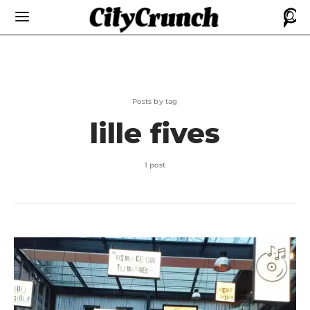
Posts by tag
lille fives
1 post