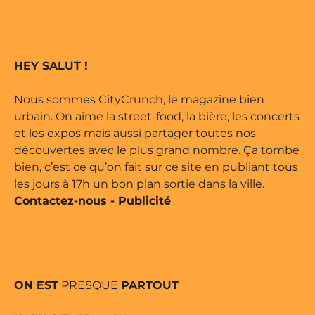
 édité par Buena Onda Web •
marque déposée • Tous droits
HEY SALUT !
 édité par Buena Onda Web •
Nous sommes CityCrunch, le magazine bien
urbain. On aime la street-food, la bière, les concerts
et les expos mais aussi partager toutes nos
découvertes avec le plus grand nombre. Ça tombe
bien, c’est ce qu’on fait sur ce site en publiant tous
les jours à 17h un bon plan sortie dans la ville.
Contactez-nous
-
Publicité
ON EST
PRESQUE
PARTOUT