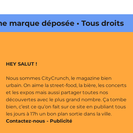
marque déposée • Tous droits
 édité par Buena Onda Web •
marque déposée • Tous droits
HEY SALUT !
 édité par Buena Onda Web •
Nous sommes CityCrunch, le magazine bien
urbain. On aime la street-food, la bière, les concerts
et les expos mais aussi partager toutes nos
découvertes avec le plus grand nombre. Ça tombe
bien, c’est ce qu’on fait sur ce site en publiant tous
les jours à 17h un bon plan sortie dans la ville.
Contactez-nous
-
Publicité