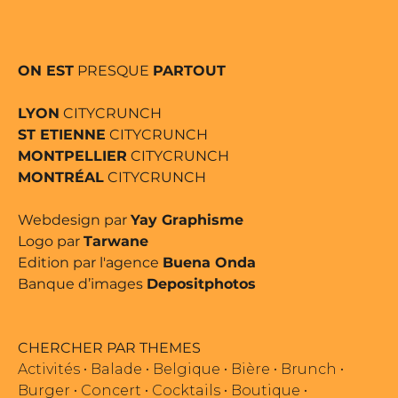
ON EST
PRESQUE
PARTOUT
LYON
CITYCRUNCH
ST ETIENNE
CITYCRUNCH
MONTPELLIER
CITYCRUNCH
MONTRÉAL
CITYCRUNCH
Webdesign par
Yay Graphisme
Logo par
Tarwane
Edition par l'agence
Buena Onda
Banque d’images
Depositphotos
CHERCHER PAR THEMES
Activités
•
Balade
•
Belgique
•
Bière
•
Brunch
•
Burger
•
Concert
•
Cocktails
•
Boutique
•