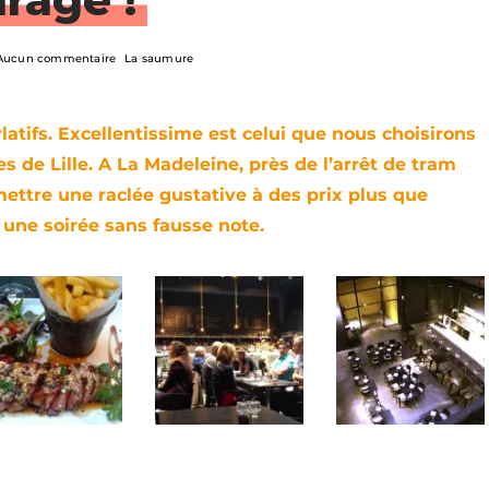
Aucun commentaire
La saumure
latifs. Excellentissime est celui que nous choisirons
s de Lille. A La Madeleine, près de l’arrêt de tram
mettre une raclée gustative à des prix plus que
 une soirée sans fausse note.