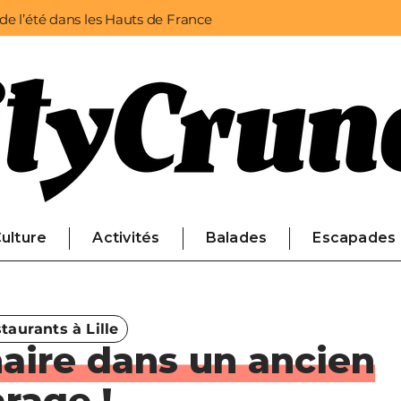
 de l’été dans les Hauts de France
ulture
Activités
Balades
Escapades
taurants à Lille
aire dans un ancien
rage !