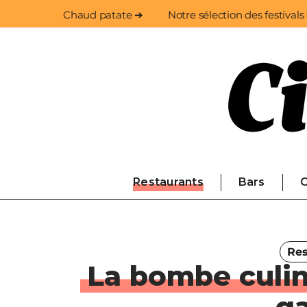
Chaud patate ➔
Notre sélection des festivals
Restaurants
Bars
C
Res
La bombe culin
ga