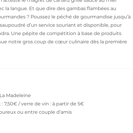
n atteste le magret de canard grillé sauce au miel
avec la langue. Et que dire des gambas flambées au
 gourmandes ? Poussez le péché de gourmandise jusqu’à
 saupoudré d’un service souriant et disponible, pour
ndra. Une pépite de compétition à base de produits
ue notre gros coup de cœur culinaire dès la première
 La Madeleine
: 7,50€ / verre de vin : à partir de 5€
oureux ou entre couple d’amis