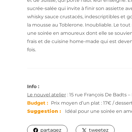
et de Suisse, qui porte haut leur enseigne. E
sucrée-salée qui invite à finir son assiette 
whisky sauce crustacés, indescriptibles et
la mousse au Toblerone. Inoubliable. Le tout
une soirée en amoureux dont elle se souvie
frais et de cuisine home-made qui est deven
fois.
Info :
Le nouvel atelier
: 15 rue François De Badts –
Budget :
Prix moyen d’un plat : 17€ / dessert 
Suggestion :
Idéal pour une soirée en am
partagez
tweetez