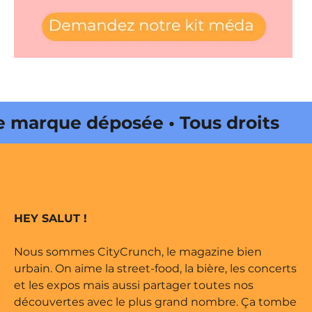
que déposée • Tous droits
ité par Buena Onda Web •
que déposée • Tous droits
HEY SALUT !
ité par Buena Onda Web •
Nous sommes CityCrunch, le magazine bien
urbain. On aime la street-food, la bière, les concerts
et les expos mais aussi partager toutes nos
découvertes avec le plus grand nombre. Ça tombe