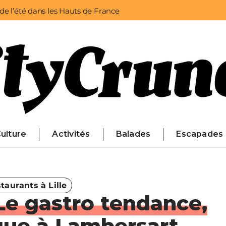
 de l’été dans les Hauts de France
ulture
Activités
Balades
Escapades
taurants à Lille
Le gastro tendance,
ique à Lambersart