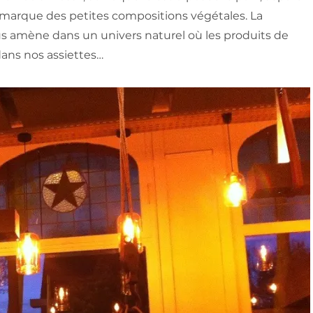
 remarque des petites compositions végétales. La
nous amène dans un univers naturel où les produits de
dans nos assiettes…