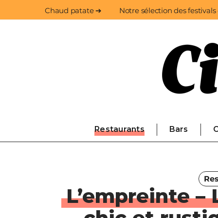
Chaud patate ➔
Notre sélection des festivals
Restaurants
Bars
C
Res
L’empreinte – 
chic et rust