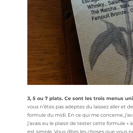
3, 5 ou 7 plats. Ce sont les trois menus un
vous n’êtes pas adeptes du laissez aller et d
formule du midi. En ce qui me concerne, j’a
j’avais eu le plaisir de tester cette formule « à
est simple. Vous dîtes les choses que vous