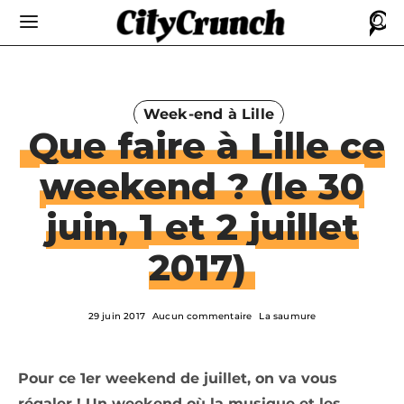
Week-end à Lille
Que faire à Lille ce
weekend ? (le 30
juin, 1 et 2 juillet
2017)
29 juin 2017
Aucun commentaire
La saumure
Pour ce 1er weekend de juillet, on va vous
régaler ! Un weekend où la musique et les