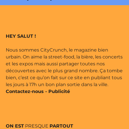
e édité par Buena Onda Web •
 marque déposée • Tous droits
HEY SALUT !
e édité par Buena Onda Web •
Nous sommes CityCrunch, le magazine bien
urbain. On aime la street-food, la bière, les concerts
et les expos mais aussi partager toutes nos
découvertes avec le plus grand nombre. Ça tombe
bien, c’est ce qu’on fait sur ce site en publiant tous
les jours à 17h un bon plan sortie dans la ville.
Contactez-nous
-
Publicité
ON EST
PRESQUE
PARTOUT