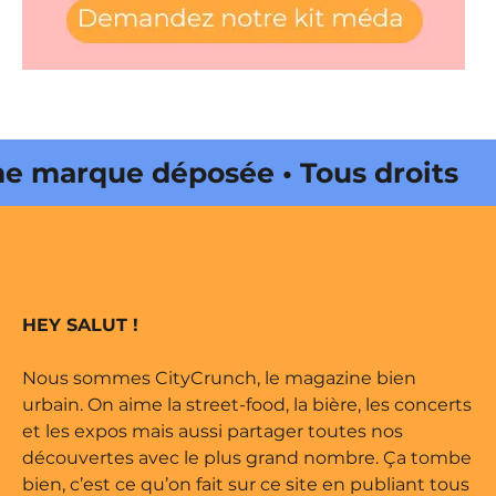
marque déposée • Tous droits
 édité par Buena Onda Web •
marque déposée • Tous droits
HEY SALUT !
 édité par Buena Onda Web •
Nous sommes CityCrunch, le magazine bien
urbain. On aime la street-food, la bière, les concerts
et les expos mais aussi partager toutes nos
découvertes avec le plus grand nombre. Ça tombe
bien, c’est ce qu’on fait sur ce site en publiant tous