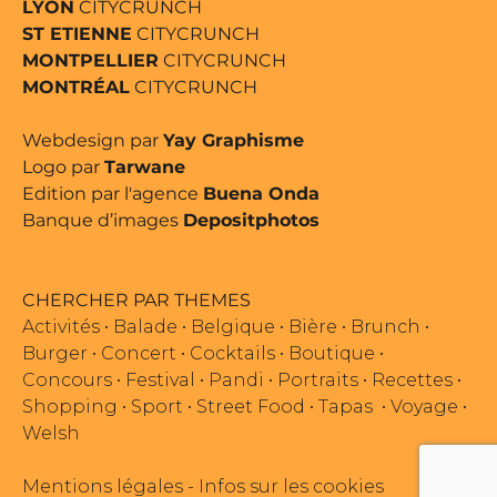
LYON
CITYCRUNCH
ST ETIENNE
CITYCRUNCH
MONTPELLIER
CITYCRUNCH
MONTRÉAL
CITYCRUNCH
Webdesign par
Yay Graphisme
Logo par
Tarwane
Edition par l'agence
Buena Onda
Banque d’images
Depositphotos
CHERCHER PAR THEMES
Activités
•
Balade
•
Belgique
•
Bière
•
Brunch
•
Burger
•
Concert
•
Cocktails
•
Boutique
•
Concours
•
Festival
•
Pandi
•
Portraits
•
Recettes
•
Shopping
•
Sport
•
Street Food
•
Tapas
•
Voyage
•
Welsh
Mentions légales
-
Infos sur les cookies