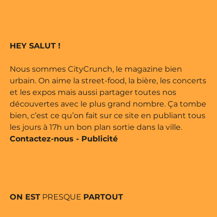
e édité par Buena Onda Web •
 marque déposée • Tous droits
HEY SALUT !
e édité par Buena Onda Web •
Nous sommes CityCrunch, le magazine bien
urbain. On aime la street-food, la bière, les concerts
et les expos mais aussi partager toutes nos
découvertes avec le plus grand nombre. Ça tombe
bien, c’est ce qu’on fait sur ce site en publiant tous
les jours à 17h un bon plan sortie dans la ville.
Contactez-nous
-
Publicité
ON EST
PRESQUE
PARTOUT