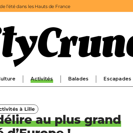
 de l’été dans les Hauts de France
ulture
Activités
Balades
Escapades
ctivités à Lille
délire au plus grand
 d’Europe !