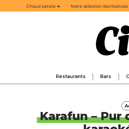
Chaud patate ➔
Notre sélection des festivals
Restaurants
Bars
C
A
Karafun – Pur 
karaoké