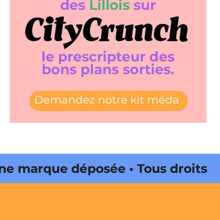
 marque déposée • Tous droits
e édité par Buena Onda Web •