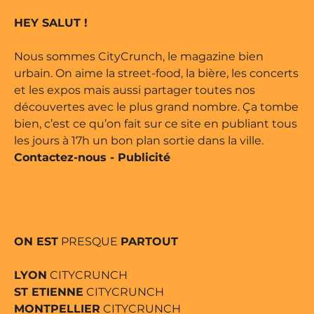
 marque déposée • Tous droits
HEY SALUT !
e édité par Buena Onda Web •
Nous sommes CityCrunch, le magazine bien
urbain. On aime la street-food, la bière, les concerts
et les expos mais aussi partager toutes nos
découvertes avec le plus grand nombre. Ça tombe
bien, c’est ce qu’on fait sur ce site en publiant tous
les jours à 17h un bon plan sortie dans la ville.
Contactez-nous
-
Publicité
ON EST
PRESQUE
PARTOUT
LYON
CITYCRUNCH
ST ETIENNE
CITYCRUNCH
MONTPELLIER
CITYCRUNCH