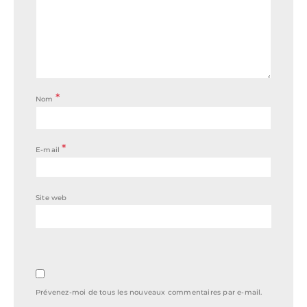
*
Nom
*
E-mail
Site web
Prévenez-moi de tous les nouveaux commentaires par e-mail.