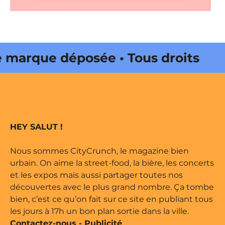
arque déposée • Tous droits
édité par Buena Onda Web •
arque déposée • Tous droits
HEY SALUT !
édité par Buena Onda Web •
Nous sommes CityCrunch, le magazine bien
urbain. On aime la street-food, la bière, les concerts
et les expos mais aussi partager toutes nos
découvertes avec le plus grand nombre. Ça tombe
bien, c’est ce qu’on fait sur ce site en publiant tous
les jours à 17h un bon plan sortie dans la ville.
Contactez-nous
-
Publicité