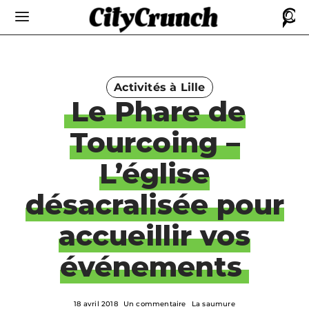
Activités à Lille
Le Phare de
Tourcoing –
L’église
désacralisée pour
accueillir vos
événements
18 avril 2018
Un commentaire
La saumure