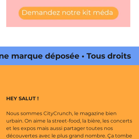
 marque déposée • Tous droits
e édité par Buena Onda Web •
 marque déposée • Tous droits
HEY SALUT !
e édité par Buena Onda Web •
Nous sommes CityCrunch, le magazine bien
urbain. On aime la street-food, la bière, les concerts
et les expos mais aussi partager toutes nos
découvertes avec le plus grand nombre. Ça tombe