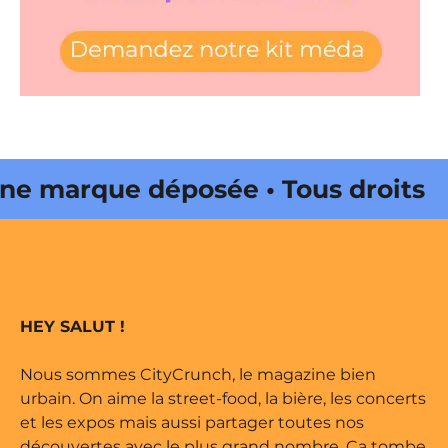
e marque déposée • Tous droits
ne édité par Buena Onda Web •
e marque déposée • Tous droits
HEY SALUT !
ne édité par Buena Onda Web •
Nous sommes CityCrunch, le magazine bien
urbain. On aime la street-food, la bière, les concerts
et les expos mais aussi partager toutes nos
découvertes avec le plus grand nombre. Ça tombe