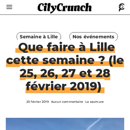
Semaine à Lille
Nos événements
Que faire à Lille
cette semaine ? (le
25, 26, 27 et 28
février 2019)
25 février 2019
Aucun commentaire
La saumure