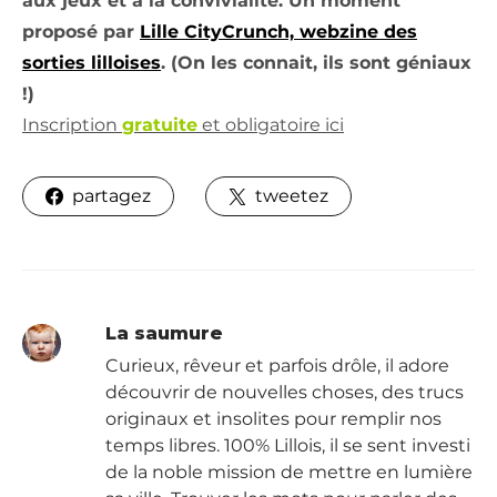
aux jeux et à la convivialité. Un moment
proposé par
Lille CityCrunch, webzine des
sorties lilloises
. (On les connait, ils sont géniaux
!)
Inscription
gratuite
et obligatoire ici
partagez
tweetez
La saumure
Curieux, rêveur et parfois drôle, il adore
découvrir de nouvelles choses, des trucs
originaux et insolites pour remplir nos
temps libres. 100% Lillois, il se sent investi
de la noble mission de mettre en lumière