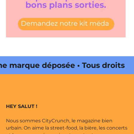
e marque déposée • Tous droits
ne édité par Buena Onda Web •
e marque déposée • Tous droits
HEY SALUT !
ne édité par Buena Onda Web •
Nous sommes CityCrunch, le magazine bien
urbain. On aime la street-food, la bière, les concerts