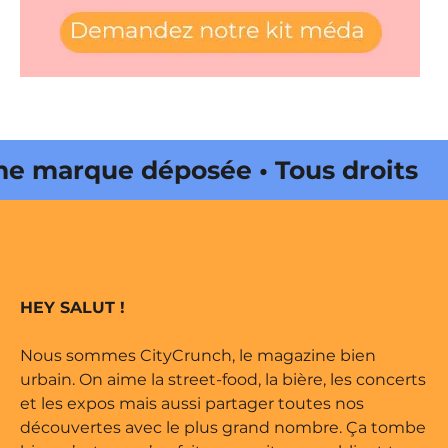
 marque déposée • Tous droits
e édité par Buena Onda Web •
 marque déposée • Tous droits
HEY SALUT !
e édité par Buena Onda Web •
Nous sommes CityCrunch, le magazine bien
urbain. On aime la street-food, la bière, les concerts
et les expos mais aussi partager toutes nos
découvertes avec le plus grand nombre. Ça tombe