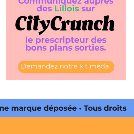
e marque déposée • Tous droits
ne édité par Buena Onda Web •