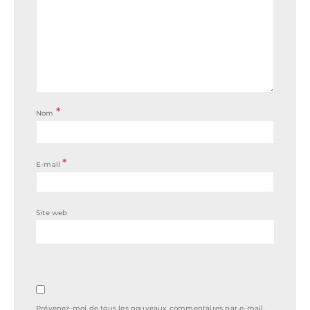
*
Nom
*
E-mail
Site web
Prévenez-moi de tous les nouveaux commentaires par e-mail.