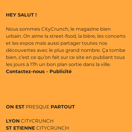
e marque déposée • Tous droits
HEY SALUT !
ne édité par Buena Onda Web •
Nous sommes CityCrunch, le magazine bien
urbain. On aime la street-food, la bière, les concerts
et les expos mais aussi partager toutes nos
découvertes avec le plus grand nombre. Ça tombe
bien, c’est ce qu’on fait sur ce site en publiant tous
les jours à 17h un bon plan sortie dans la ville.
Contactez-nous
-
Publicité
ON EST
PRESQUE
PARTOUT
LYON
CITYCRUNCH
ST ETIENNE
CITYCRUNCH