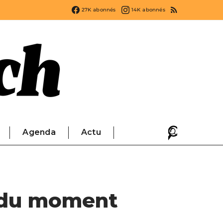
27K
abonnés
14K
abonnés
Agenda
Actu
s du moment