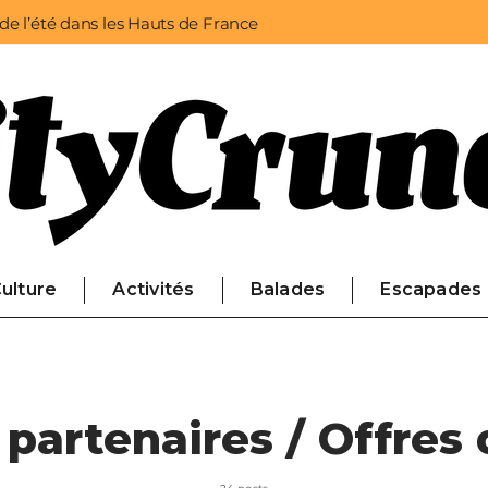
 de l’été dans les Hauts de France
ulture
Activités
Balades
Escapades
 partenaires / Offre