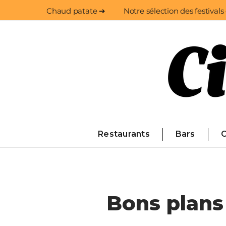
Chaud patate ➔
Notre sélection des festivals
Restaurants
Bars
C
Bons plans