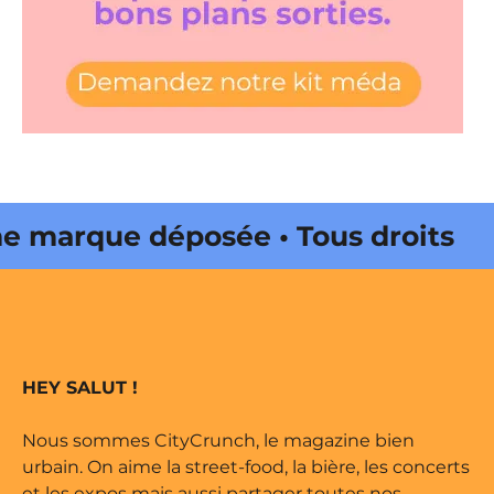
 marque déposée • Tous droits
e édité par Buena Onda Web •
 marque déposée • Tous droits
HEY SALUT !
e édité par Buena Onda Web •
Nous sommes CityCrunch, le magazine bien
urbain. On aime la street-food, la bière, les concerts
et les expos mais aussi partager toutes nos