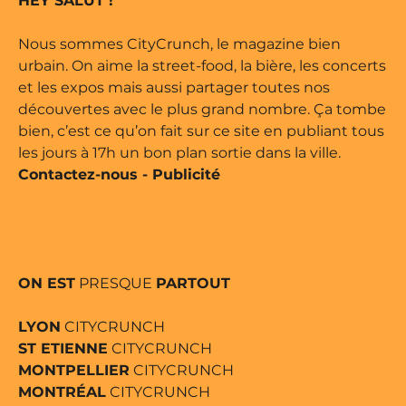
HEY SALUT !
e édité par Buena Onda Web •
Nous sommes CityCrunch, le magazine bien
urbain. On aime la street-food, la bière, les concerts
et les expos mais aussi partager toutes nos
découvertes avec le plus grand nombre. Ça tombe
bien, c’est ce qu’on fait sur ce site en publiant tous
les jours à 17h un bon plan sortie dans la ville.
Contactez-nous
-
Publicité
ON EST
PRESQUE
PARTOUT
LYON
CITYCRUNCH
ST ETIENNE
CITYCRUNCH
MONTPELLIER
CITYCRUNCH
MONTRÉAL
CITYCRUNCH