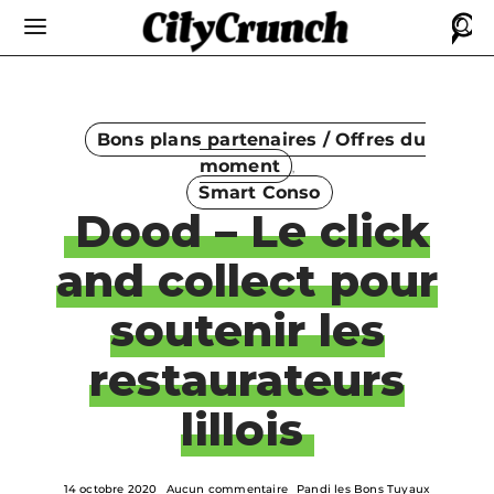
Bons plans partenaires / Offres du
moment
Smart Conso
Dood – Le click
and collect pour
soutenir les
restaurateurs
lillois
14 octobre 2020
Aucun commentaire
Pandi les Bons Tuyaux