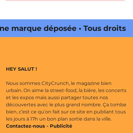
e marque déposée • Tous droits
ne édité par Buena Onda Web •
e marque déposée • Tous droits
HEY SALUT !
ne édité par Buena Onda Web •
Nous sommes CityCrunch, le magazine bien
urbain. On aime la street-food, la bière, les concerts
et les expos mais aussi partager toutes nos
découvertes avec le plus grand nombre. Ça tombe
bien, c’est ce qu’on fait sur ce site en publiant tous
les jours à 17h un bon plan sortie dans la ville.
Contactez-nous
-
Publicité