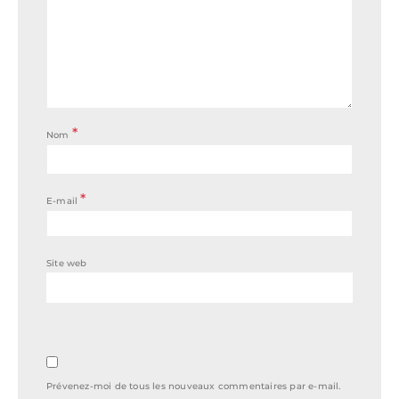
*
Nom
*
E-mail
Site web
Prévenez-moi de tous les nouveaux commentaires par e-mail.